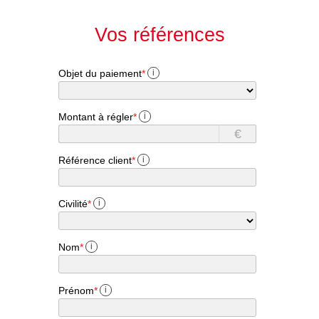
Vos références
Objet du paiement
*
i
Montant à régler
*
i
€
Référence client
*
i
Civilité
*
i
Nom
*
i
Prénom
*
i