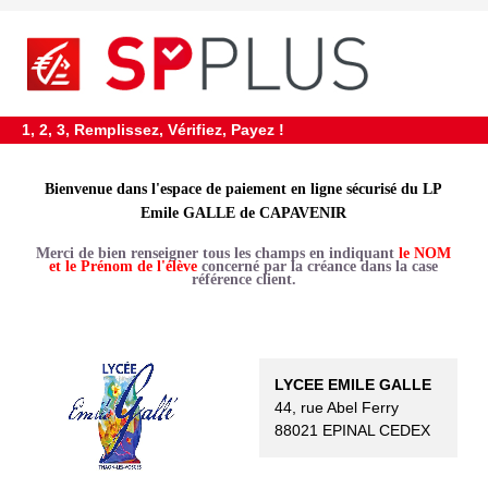
requiredDcfInformation
*
1, 2, 3, Remplissez, Vérifiez, Payez !
Bienvenue dans l'espace de paiement en ligne sécurisé du LP
Emile GALLE de CAPAVENIR
Merci de bien renseigner tous les champs en indiquant
le NOM
et le Prénom de l'élève
concerné par la créance dans la case
référence client.
LYCEE EMILE GALLE
44, rue Abel Ferry
88021 EPINAL CEDEX