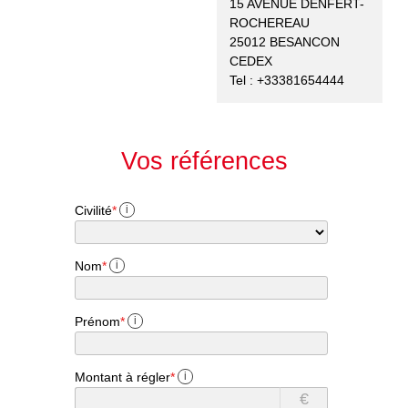
15 AVENUE DENFERT-
ROCHEREAU
25012 BESANCON
CEDEX
Tel : +33381654444
Vos références
Civilité
*
i
Nom
*
i
Prénom
*
i
Montant à régler
*
i
€