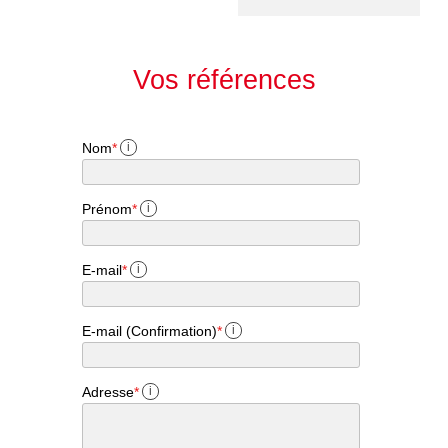
Vos références
Nom
*
i
Prénom
*
i
E-mail
*
i
E-mail (Confirmation)
*
i
Adresse
*
i