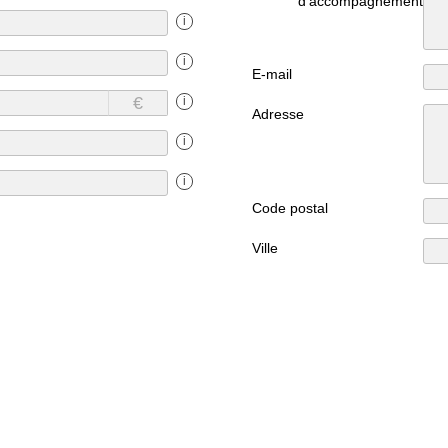
d'accompagnement
i
i
E-mail
€
i
Adresse
i
i
Code postal
Ville