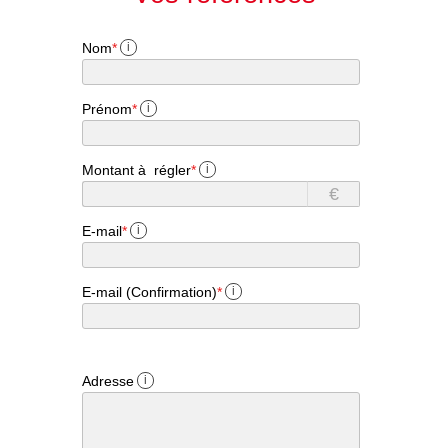
Nom
*
i
Prénom
*
i
Montant à régler
*
i
€
E-mail
*
i
E-mail (Confirmation)
*
i
Adresse
i