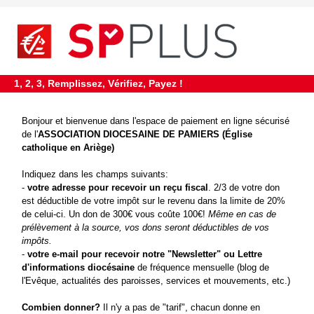
requiredDcfInformation
*
1, 2, 3, Remplissez, Vérifiez, Payez !
Bonjour et bienvenue dans l'espace de paiement en ligne sécurisé
de l'
ASSOCIATION DIOCESAINE DE PAMIERS (Église
catholique en Ariège)
Indiquez dans les champs suivants:
-
votre adresse pour recevoir un reçu fiscal
. 2/3 de votre don
est déductible de votre impôt sur le revenu dans la limite de 20%
de celui-ci. Un don de 300€ vous coûte 100€!
Même en cas de
prélèvement à la source, vos dons seront déductibles de vos
impôts.
-
votre e-mail pour recevoir notre
"Newsletter" ou Lettre
d'informations diocésaine
de fréquence mensuelle (blog de
l'Evêque, actualités des paroisses, services et mouvements, etc.)
Combien donner?
Il n'y a pas de "tarif", chacun donne en