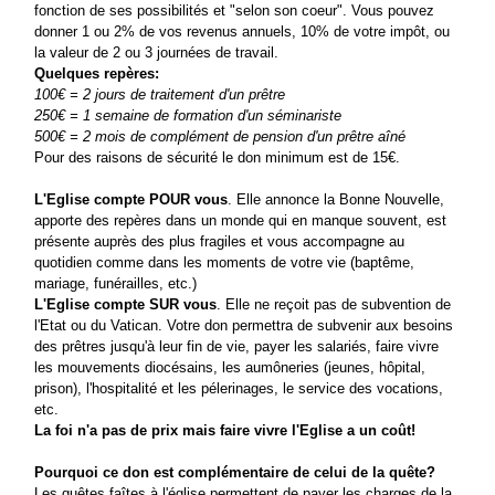
fonction de ses possibilités et "selon son coeur". Vous pouvez
donner 1 ou 2% de vos revenus annuels, 10% de votre impôt, ou
la valeur de 2 ou 3 journées de travail.
Quelques repères:
100€ = 2 jours de traitement d'un prêtre
250€ = 1 semaine de formation d'un séminariste
500€ = 2 mois de complément de pension d'un prêtre aîné
Pour des raisons de sécurité le don minimum est de 15€.
L'Eglise compte POUR vous
. Elle annonce la Bonne Nouvelle,
apporte des repères dans un monde qui en manque souvent, est
présente auprès des plus fragiles et vous accompagne au
quotidien comme dans les moments de votre vie (baptême,
mariage, funérailles, etc.)
L'Eglise compte SUR vous
. Elle ne reçoit pas de subvention de
l'Etat ou du Vatican. Votre don permettra de subvenir aux besoins
des prêtres jusqu'à leur fin de vie, payer les salariés, faire vivre
les mouvements diocésains, les aumôneries (jeunes, hôpital,
prison), l'hospitalité et les pélerinages, le service des vocations,
etc.
La foi n'a pas de prix mais faire vivre l'Eglise a un coût!
Pourquoi ce don est complémentaire de celui de la quête?
Les quêtes faîtes à l'église permettent de payer les charges de la