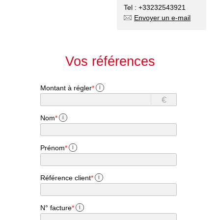
Tel : +33232543921
Envoyer un e-mail
Vos références
Montant à régler
*
i
€
Nom
*
i
Prénom
*
i
Référence client
*
i
N° facture
*
i