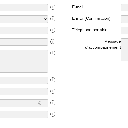
E-mail
i
E-mail (Confirmation)
i
Téléphone portable
i
Message
i
d'accompagnement
i
i
i
€
i
i