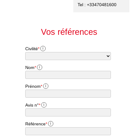
Tel : +33470481600
Vos références
Civilité
*
i
Nom
*
i
Prénom
*
i
Avis n°
*
i
Référence
*
i