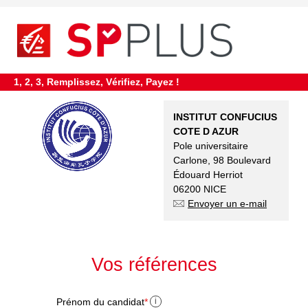
requiredDcfInformation
*
1, 2, 3, Remplissez, Vérifiez, Payez !
INSTITUT CONFUCIUS
COTE D AZUR
Pole universitaire
Carlone, 98 Boulevard
Édouard Herriot
06200 NICE
Envoyer un e-mail
Vos références
Prénom du candidat
*
i