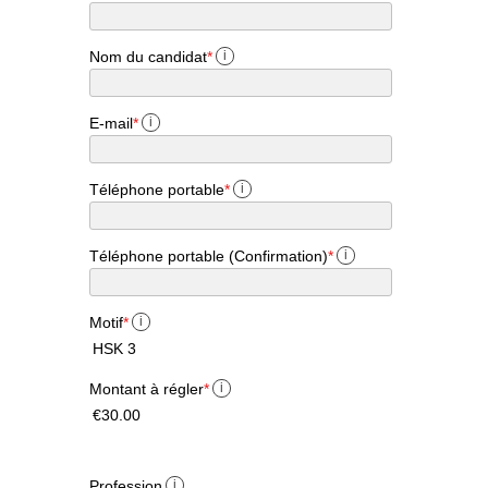
Nom du candidat
*
i
E-mail
*
i
Téléphone portable
*
i
Téléphone portable (Confirmation)
*
i
Motif
*
i
HSK 3
Montant à régler
*
i
€30.00
Profession
i