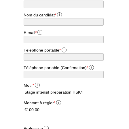
Nom du candidat
*
i
E-mail
*
i
Téléphone portable
*
i
Téléphone portable (Confirmation)
*
i
Motif
*
i
Stage intensif préparation HSK4
Montant à régler
*
i
€100.00
Profession
i