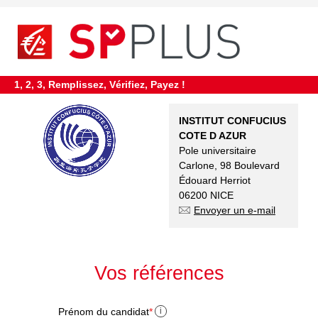
requiredDcfInformation
*
1, 2, 3, Remplissez, Vérifiez, Payez !
INSTITUT CONFUCIUS
COTE D AZUR
Pole universitaire
Carlone, 98 Boulevard
Édouard Herriot
06200 NICE
Envoyer un e-mail
Vos références
Prénom du candidat
*
i