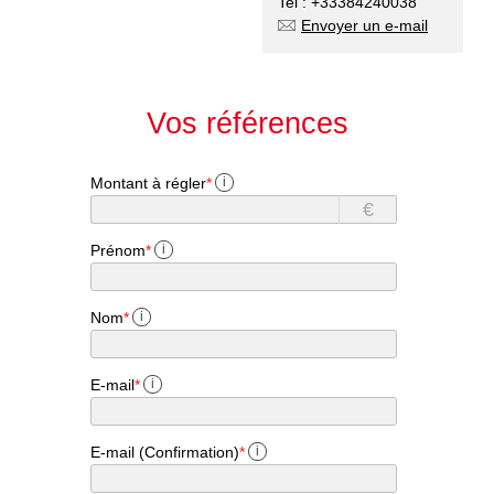
Tel : +33384240038
Envoyer un e-mail
Vos références
Montant à régler
*
i
€
Prénom
*
i
Nom
*
i
E-mail
*
i
E-mail (Confirmation)
*
i