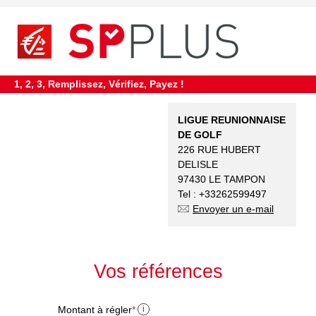
requiredDcfInformation
*
1, 2, 3, Remplissez, Vérifiez, Payez !
LIGUE REUNIONNAISE
DE GOLF
226 RUE HUBERT
DELISLE
97430 LE TAMPON
Tel : +33262599497
Envoyer un e-mail
Vos références
Montant à régler
*
i