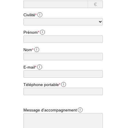
€
Civilité
*
i
Prénom
*
i
Nom
*
i
E-mail
*
i
Téléphone portable
*
i
Message d'accompagnement
i