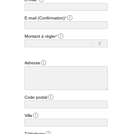
E-mail (Confirmation)
*
i
Montant à régler
*
i
€
Adresse
i
Code postal
i
Ville
i
Téléphone
i