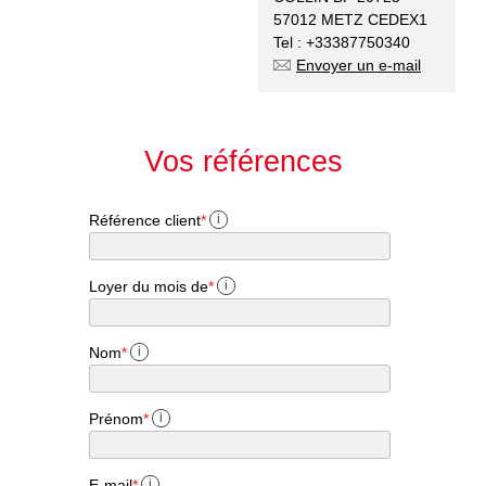
57012 METZ CEDEX1
Tel : +33387750340
Envoyer un e-mail
Vos références
Référence client
*
i
Loyer du mois de
*
i
Nom
*
i
Prénom
*
i
E-mail
*
i