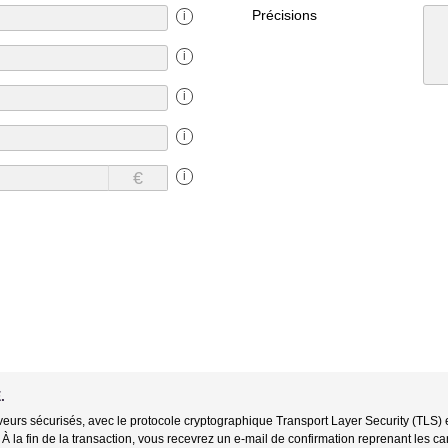
Précisions
i
i
i
i
€
i
.
rveurs sécurisés, avec le protocole cryptographique Transport Layer Security (TLS
la fin de la transaction, vous recevrez un e-mail de confirmation reprenant les car